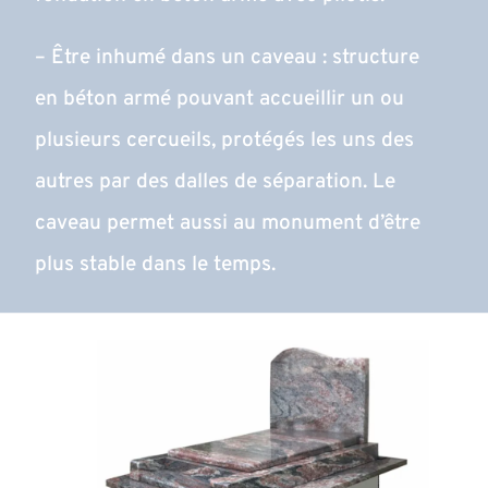
– Être inhumé dans un caveau : structure
en béton armé pouvant accueillir un ou
plusieurs cercueils, protégés les uns des
autres par des dalles de séparation. Le
caveau permet aussi au monument d’être
plus stable dans le temps.